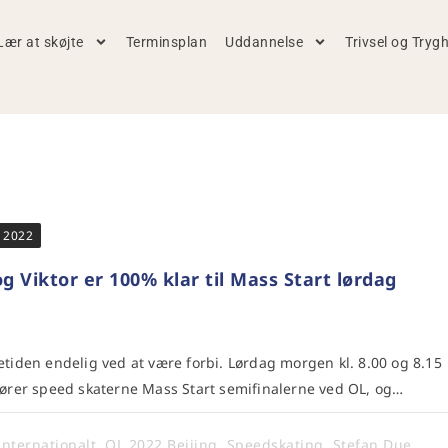
Lær at skøjte
Terminsplan
Uddannelse
Trivsel og Tryg
r 2022
g Viktor er 100% klar til Mass Start lørdag
etiden endelig ved at være forbi. Lørdag morgen kl. 8.00 og 8.15
kører speed skaterne Mass Start semifinalerne ved OL, og…
Internationalt
,
OL 2022 Beijing
,
Speedskating
,
Stefan Due