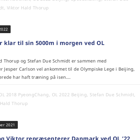
dt
,
Viktor Hald Thorup
 2022
r klar til sin 5000m i morgen ved OL
ld Thorup og Stefan Due Schmidt er sammen med
r Jesper Carlson vel ankommet til de Olympiske Lege i Beijing,
lerede har haft træning på isen….
OL 2018 PyeongChang
,
OL 2022 Beijing
,
Stefan Due Schmidt
,
 Hald Thorup
ber 2021
og Viktor repræsenterer Danmark ved OL ’22