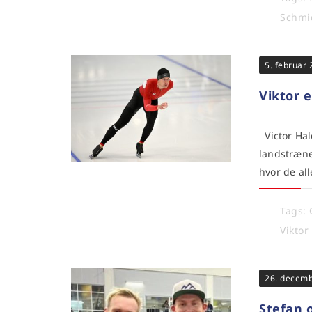
Schmi
5. februar
Viktor e
Victor Ha
landstræne
hvor de al
Tags:
Viktor
26. decem
Stefan 