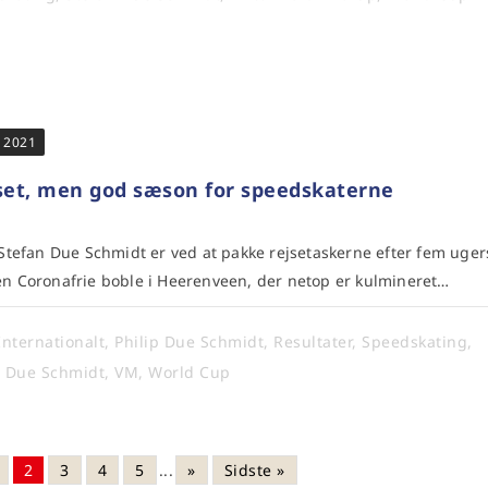
r 2021
set, men god sæson for speedskaterne
Stefan Due Schmidt er ved at pakke rejsetaskerne efter fem uger
en Coronafrie boble i Heerenveen, der netop er kulmineret…
Internationalt
,
Philip Due Schmidt
,
Resultater
,
Speedskating
,
n Due Schmidt
,
VM
,
World Cup
2
3
4
5
...
»
Sidste »