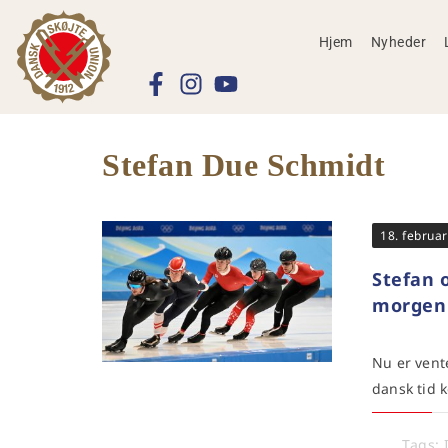
Hjem
Nyheder
Stefan Due Schmidt
18. februa
Stefan o
morgen
Nu er vent
dansk tid 
Tags: