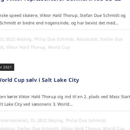
ske speed skatere, Viktor Hald Thorup, Stefan Due Schmidt og
 Schmidt er bedre end nogensinde, og har bevist det med…
OL 2022 Beijing
,
Philip Due Schmidt
,
Resultater
,
Stefan Due
dt
,
Viktor Hald Thorup
,
World Cup
er 2021
rld Cup sølv i Salt Lake City
en kørte Viktor Hald Thorup sig ind til en 2. plads ved Mass Star
Salt Lake City ved sæsonens 3. World…
Internationalt
,
OL 2022 Beijing
,
Philip Due Schmidt
,
skating
,
Stefan Due Schmidt
,
Viktor Hald Thorup
,
World Cup