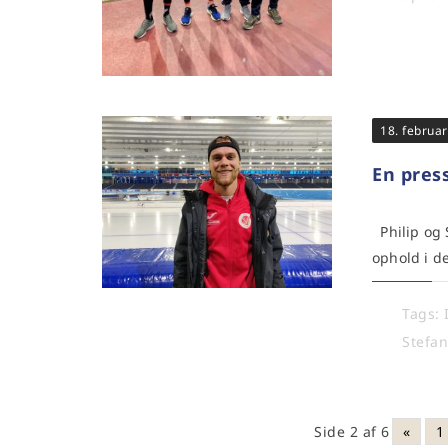
18. februa
En pres
Philip og 
ophold i d
Tags:
Stefa
Side 2 af 6
«
1