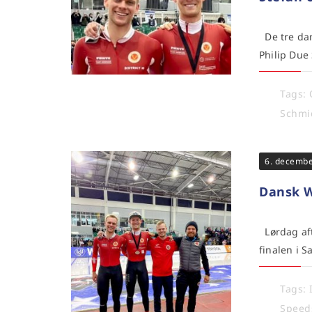
De tre dan
Philip Due
Tags:
Schmi
6. decemb
Dansk Wo
Lørdag aft
finalen i 
Tags:
Speed