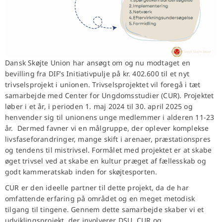
Dansk Skøjte Union har ansøgt om og nu modtaget en
bevilling fra DIF’s Initiativpulje på kr. 402.600 til et nyt
trivselsprojekt i unionen. Trivselsprojektet vil foregå i tæt
samarbejde med Center for Ungdomsstudier (CUR). Projektet
løber i et år, i perioden 1. maj 2024 til 30. april 2025 og
henvender sig til unionens unge medlemmer i alderen 11-23
år. Dermed favner vi en målgruppe, der oplever komplekse
livsfaseforandringer, mange skift i arenaer, præstationspres
og tendens til mistrivsel. Formålet med projektet er at skabe
øget trivsel ved at skabe en kultur præget af fællesskab og
godt kammeratskab inden for skøjtesporten.
CUR er den ideelle partner til dette projekt, da de har
omfattende erfaring på området og en meget metodisk
tilgang til tingene. Gennem dette samarbejde skaber vi et
udviklingsprojekt, der involverer DSU, CUR og