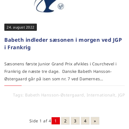
24. august 2022
Babeth indleder sæsonen i morgen ved JGP
i Frankrig
Sæsonens første Junior Grand Prix afvikles i Courchevel i
Frankrig de næste tre dage. Danske Babeth Hansson-
Østergaard går på isen som nr. 7 ved Damernes…
Tags:
Babeth Hansson-Østergaard
,
Internationalt
,
JGP
Side 1 af 4
1
2
3
4
»