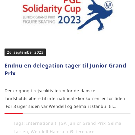
26. september 2023
Endnu en delegation tager til Junior Grand
Prix
Der er gang i rejseaktiviteten for de danske
landsholdsløbere til internationale konkurrencer for tiden.
For 3 uger siden var Wendell og Selma i Istanbul til…
Tags:
Internationalt
,
JGP
,
Junior Grand Prix
,
Selma
Larsen
,
Wendell Hansson-Østergaard