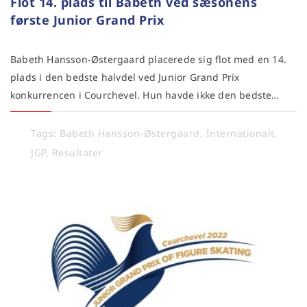
Flot 14. plads til Babeth ved sæsonens
første Junior Grand Prix
Babeth Hansson-Østergaard placerede sig flot med en 14.
plads i den bedste halvdel ved Junior Grand Prix
konkurrencen i Courchevel. Hun havde ikke den bedste…
Tags:
Babeth Hansson-Østergaard
,
Internationalt
,
JGP
,
Resultater