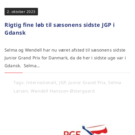
2. oktober 2023
Rigtig fine løb til sæsonens sidste JGP i
Gdansk
Selma og Wendell har nu været afsted til sæsonens sidste
Junior Grand Prix for Danmark, da de her i sidste uge var i
Gdansk. Selma…
Tags:
Internationalt
,
JGP
,
Junior Grand Prix
,
Selma
Larsen
,
Wendell Hansson-Østergaard