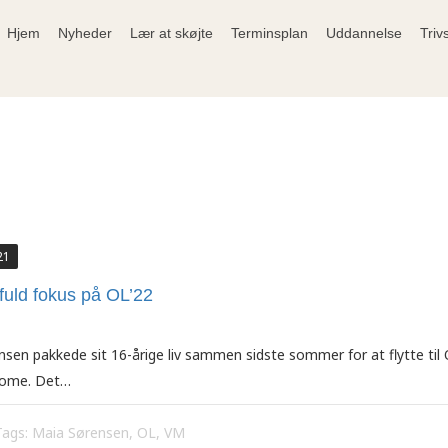
Hjem
Nyheder
Lær at skøjte
Terminsplan
Uddannelse
Triv
21
fuld fokus på OL’22
en pakkede sit 16-årige liv sammen sidste sommer for at flytte til 
Dome. Det…
Tags:
Maia Sørensen
,
OL
,
VM