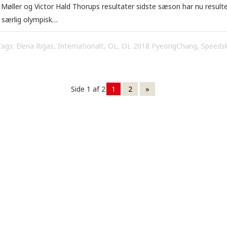
 Møller og Victor Hald Thorups resultater sidste sæson har nu result
i særlig olympisk…
Tags:
Elena Rigas
,
Internationalt
,
OL
,
OL 2018 PyeongChang
,
Speedsk
Side 1 af 2
1
2
»