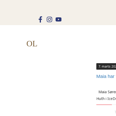
OL
7. marts 20
Maia har 
Maia Sørens
Huth i Ice