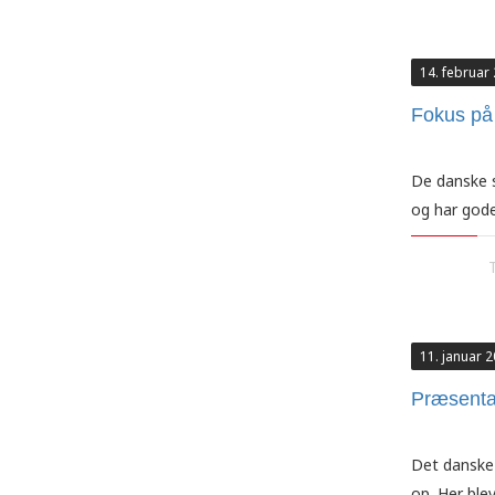
14. februar
Fokus på
De danske s
og har god
11. januar 
Præsentat
Det danske 
op. Her ble