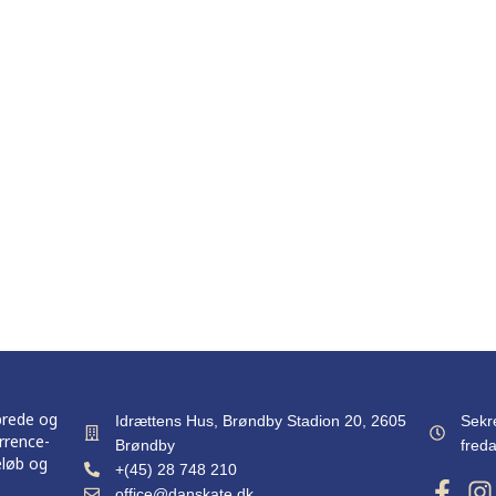
brede og
Idrættens Hus, Brøndby Stadion 20, 2605
Sekr
rrence-
Brøndby
freda
eløb og
+(45) 28 748 210
office@danskate.dk