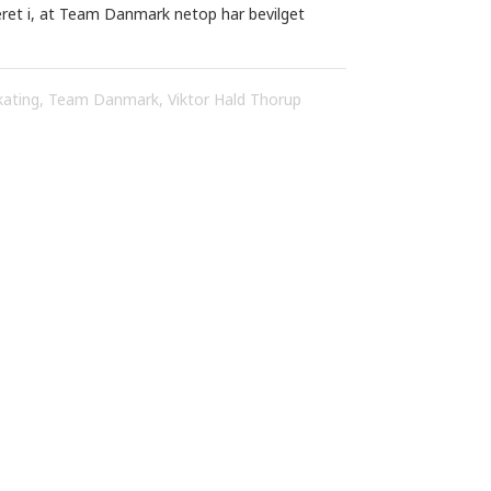
eret i, at Team Danmark netop har bevilget
ating
,
Team Danmark
,
Viktor Hald Thorup