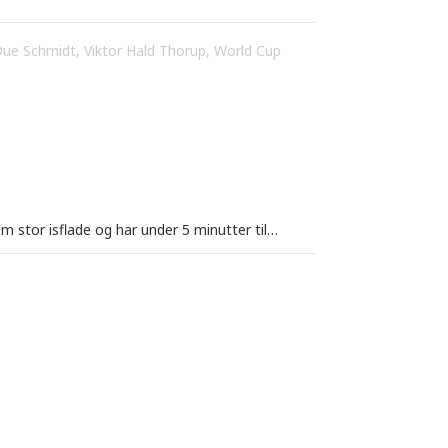
Due Schmidt
,
Viktor Hald Thorup
,
World Cup
0m stor isflade og har under 5 minutter til…