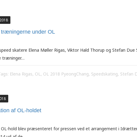
 2018
 træningerne under OL
peed skatere Elena Møller Rigas, Viktor Hald Thorup og Stefan Due 
e træninger…
Tags:
Elena Rigas
,
OL
,
OL 2018 PyeongChang
,
Speedskating
,
Stefan 
2018
ion af OL-holdet
OL-hold blev præsenteret for pressen ved et arrangement i Idrætten
v14 ud af de…