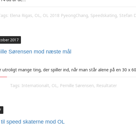
Tags:
Elena Rigas
,
OL
,
OL 2018 PyeongChang
,
Speedskating
,
Stefan 
ktober 2017
ille Sørensen mod næste mål
r utroligt mange ting, der spiller ind, når man står alene på en 30 x 6
Tags:
Internationalt
,
OL
,
Pernille Sørensen
,
Resultater
7
 til speed skaterne mod OL