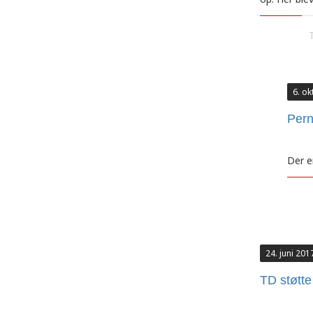
6. o
Pern
Der e
24. juni 201
TD støtte