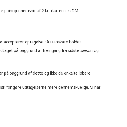
este pointgennemsnit af 2 konkurrencer (DM
lse/accepteret optagelse på Danskate holdet.
 har udtaget på baggrund af fremgang fra sidste sæson og
 har på baggrund af dette og ikke de enkelte løbere
ordisk for gøre udtagelserne mere gennemskuelige. Vi har