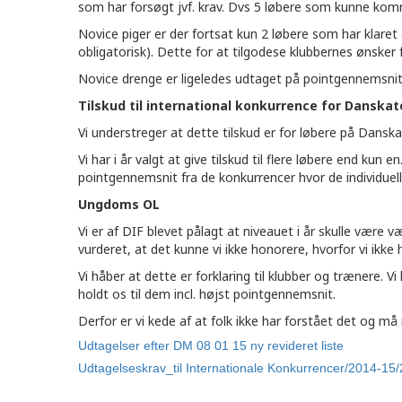
som har forsøgt jvf. krav. Dvs 5 løbere som kunne kom
Novice piger er der fortsat kun 2 løbere som har klare
obligatorisk). Dette for at tilgodese klubbernes ønsker f
Novice drenge er ligeledes udtaget på pointgennemsnit
Tilskud til international konkurrence for Danskat
Vi understreger at dette tilskud er for løbere på Dan
Vi har i år valgt at give tilskud til flere løbere end ku
pointgennemsnit fra de konkurrencer hvor de individuell
Ungdoms OL
Vi er af DIF blevet pålagt at niveauet i år skulle være 
vurderet, at det kunne vi ikke honorere, hvorfor vi ikke 
Vi håber at dette er forklaring til klubber og trænere. 
holdt os til dem incl. højst pointgennemsnit.
Derfor er vi kede af at folk ikke har forstået det og m
Udtagelser efter DM 08 01 15 ny revideret liste
Udtagelseskrav_til Internationale Konkurrencer/2014-15/