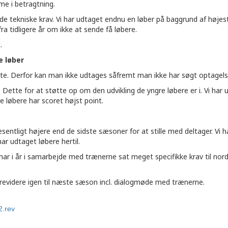
me i betragtning.
t de tekniske krav. Vi har udtaget endnu en løber på baggrund af høj
ra tidligere år om ikke at sende få løbere.
.
e løber
skate. Derfor kan man ikke udtages såfremt man ikke har søgt optage
n en. Dette for at støtte op om den udvikling de yngre løbere er i. Vi
e løbere har scoret højst point.
væsentligt højere end de sidste sæsoner for at stille med deltager. Vi
har udtaget løbere hertil.
Vi har i år i samarbejde med trænerne sat meget specifikke krav til n
å revidere igen til næste sæson incl. dialogmøde med trænerne.
2.rev