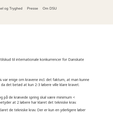
sel og Tryghed
Presse
Om DSU
ilskud til internationale konkurrencer for Danskate
 % var enige om kravene incl. det faktum, at man kunne
da det betød at kun 2-3 løbere ville klare kravet.
orsøg på de krævede spring skal være minimum <
etyder at 2 løbere har klaret det tekniske krav.
aret de tekniske krav. Der er kun en yderligere løber