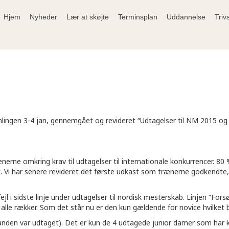
Hjem
Nyheder
Lær at skøjte
Terminsplan
Uddannelse
Triv
ingen 3-4 jan, gennemgået og revideret “Udtagelser til NM 2015 og t
nerne omkring krav til udtagelser til internationale konkurrencer. 80
sk. Vi har senere revideret det første udkast som trænerne godkendte, 
fejl i sidste linje under udtagelser til nordisk mesterskab. Linjen “F
r alle rækker. Som det står nu er den kun gældende for novice hvilket b
 anden var udtaget). Det er kun de 4 udtagede junior damer som har kl