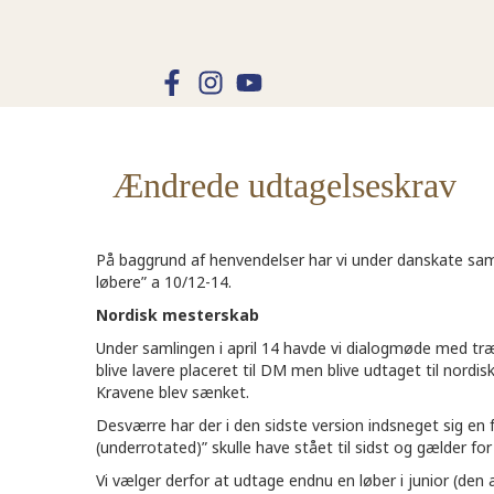
Ændrede udtagelseskrav
På baggrund af henvendelser har vi under danskate saml
løbere” a 10/12-14.
Nordisk mesterskab
Under samlingen i april 14 havde vi dialogmøde med træ
blive lavere placeret til DM men blive udtaget til nordi
Kravene blev sænket.
Desværre har der i den sidste version indsneget sig en 
(underrotated)” skulle have stået til sidst og gælder fo
Vi vælger derfor at udtage endnu en løber i junior (den