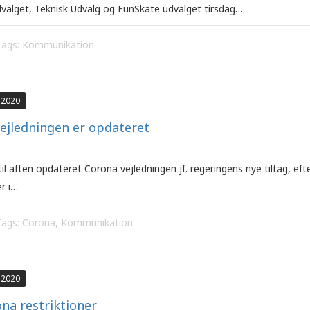
dvalget, Teknisk Udvalg og FunSkate udvalget tirsdag…
Tags:
Kommunikation
 2020
ejledningen er opdateret
til aften opdateret Corona vejledningen jf. regeringens nye tiltag, e
er i…
Tags:
Corona
,
Kommunikation
 2020
na restriktioner