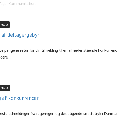
Tags:
Kommunikation
 2020
 af deltagergebyr
e pengene retur for din tilmelding til en af nedenstående konkurrence
ndere…
 2020
g af konkurrencer
ste udmeldinger fra regeringen og det stigende smittetryk i Danma