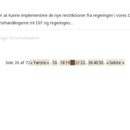
r at kunne implementere de nye restriktioner fra regeringen i vores
 forhandlingerne ml DIF og regeringen…
Tags:
Kommunikation
Side 20 af 72
« Første
«
...
10
...
18
19
20
21
22
...
30
40
50
...
»
Sidste »