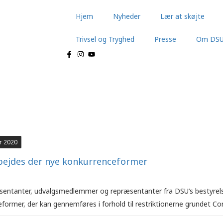
Hjem
Nyheder
Lær at skøjte
Trivsel og Tryghed
Presse
Om DS
r 2020
bejdes der nye konkurrenceformer
entanter, udvalgsmedlemmer og repræsentanter fra DSU’s bestyrel
former, der kan gennemføres i forhold til restriktionerne grundet Co