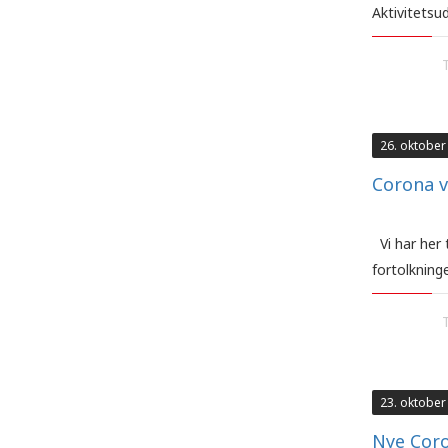
Aktivitetsu
26. oktober
Corona v
Vi har her 
fortolkning
23. oktober
Nye Coro