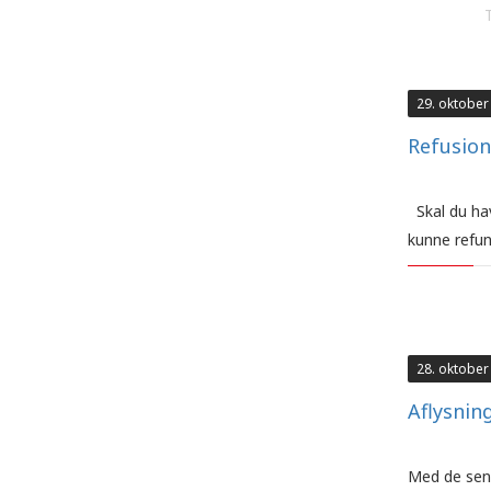
29. oktober
Refusion
Skal du hav
kunne refu
28. oktober
Aflysnin
Med de sene