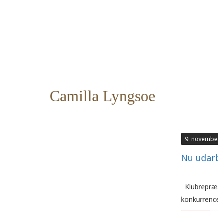
Camilla Lyngsoe
9. novembe
Nu udar
Klubrepræs
konkurrence