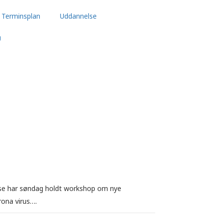
Terminsplan
Uddannelse
U
se har søndag holdt workshop om nye
rona virus….