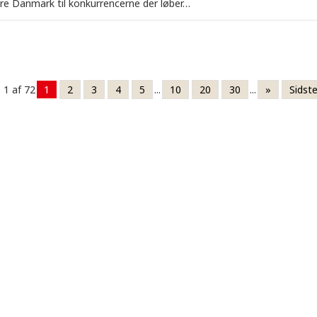
e Danmark til konkurrencerne der løber…
 1 af 72
1
2
3
4
5
...
10
20
30
...
»
Sidste