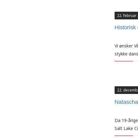
22. februar
Historisk
Vi ønsker V
stykke dans
22. decemb
Natascha
Da 19-årige
Salt Lake Ci