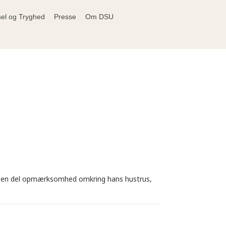
sel og Tryghed
Presse
Om DSU
et en del opmærksomhed omkring hans hustrus,