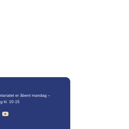
etariatet er åbent mandag –
g kl. 10-15