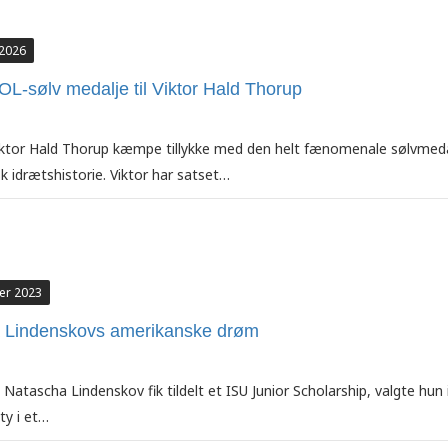
 2026
 OL-sølv medalje til Viktor Hald Thorup
iktor Hald Thorup kæmpe tillykke med den helt fænomenale sølvmeda
k idrætshistorie. Viktor har satset…
er 2023
 Lindenskovs amerikanske drøm
 Natascha Lindenskov fik tildelt et ISU Junior Scholarship, valgte hun
ty i et…