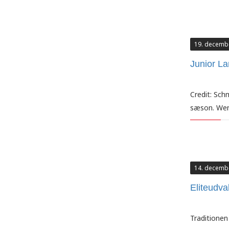
19. decemb
Junior L
Credit: Sch
sæson. Wend
14. decemb
Eliteudva
Traditionen