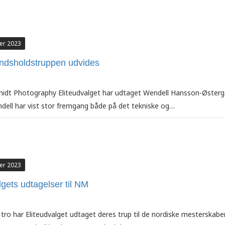
er 2023
andsholdstruppen udvides
midt Photography Eliteudvalget har udtaget Wendell Hansson-Østergaa
ell har vist stor fremgang både på det tekniske og…
er 2023
lgets udtagelser til NM
 tro har Eliteudvalget udtaget deres trup til de nordiske mesterskabe