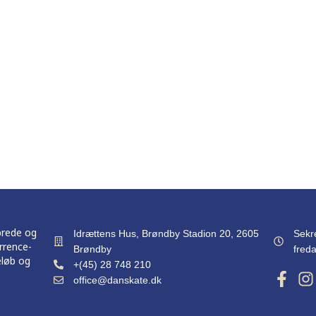
brede og
Idrættens Hus, Brøndby Stadion 20, 2605
Sekr
rrence-
Brøndby
freda
eløb og
+(45) 28 748 210
office@danskate.dk