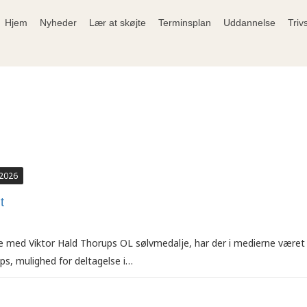
Hjem
Nyheder
Lær at skøjte
Terminsplan
Uddannelse
Triv
 2026
t
se med Viktor Hald Thorups OL sølvmedalje, har der i medierne vær
ps, mulighed for deltagelse i…