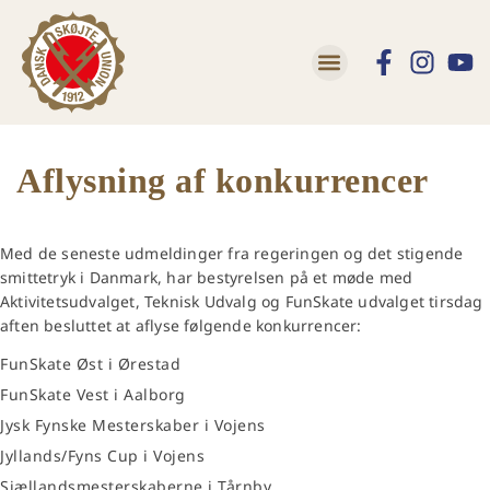
Lær at skøjte
Trivsel og Tryghed
Aflysning af konkurrencer
Med de seneste udmeldinger fra regeringen og det stigende
smittetryk i Danmark, har bestyrelsen på et møde med
Aktivitetsudvalget, Teknisk Udvalg og FunSkate udvalget tirsdag
aften besluttet at aflyse følgende konkurrencer:
FunSkate Øst i Ørestad
FunSkate Vest i Aalborg
Jysk Fynske Mesterskaber i Vojens
Jyllands/Fyns Cup i Vojens
Sjællandsmesterskaberne i Tårnby