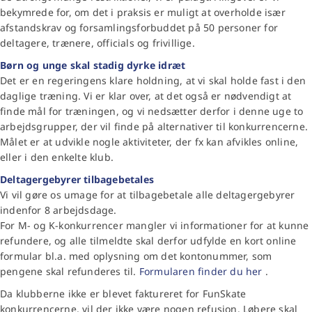
bekymrede for, om det i praksis er muligt at overholde især
afstandskrav og forsamlingsforbuddet på 50 personer for
deltagere, trænere, officials og frivillige.
Børn og unge skal stadig dyrke idræt
Det er en regeringens klare holdning, at vi skal holde fast i den
daglige træning. Vi er klar over, at det også er nødvendigt at
finde mål for træningen, og vi nedsætter derfor i denne uge to
arbejdsgrupper, der vil finde på alternativer til konkurrencerne.
Målet er at udvikle nogle aktiviteter, der fx kan afvikles online,
eller i den enkelte klub.
Deltagergebyrer tilbagebetales
Vi vil gøre os umage for at tilbagebetale alle deltagergebyrer
indenfor 8 arbejdsdage.
For M- og K-konkurrencer mangler vi informationer for at kunne
refundere, og alle tilmeldte skal derfor udfylde en kort online
formular bl.a. med oplysning om det kontonummer, som
pengene skal refunderes til.
Formularen finder du her
.
Da klubberne ikke er blevet faktureret for FunSkate
konkurrencerne, vil der ikke være nogen refusion. Løbere skal