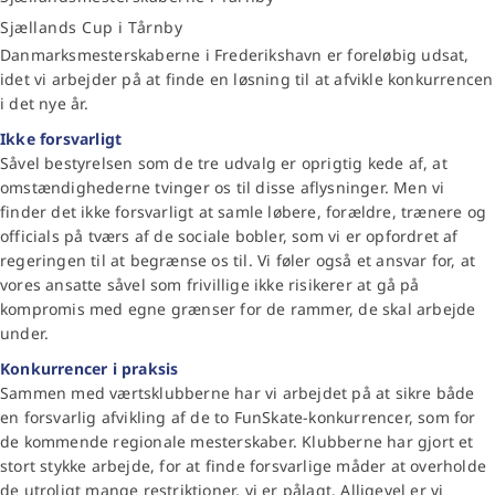
Sjællands Cup i Tårnby
Danmarksmesterskaberne i Frederikshavn er foreløbig udsat,
idet vi arbejder på at finde en løsning til at afvikle konkurrencen
i det nye år.
Ikke forsvarligt
Såvel bestyrelsen som de tre udvalg er oprigtig kede af, at
omstændighederne tvinger os til disse aflysninger. Men vi
finder det ikke forsvarligt at samle løbere, forældre, trænere og
officials på tværs af de sociale bobler, som vi er opfordret af
regeringen til at begrænse os til. Vi føler også et ansvar for, at
vores ansatte såvel som frivillige ikke risikerer at gå på
kompromis med egne grænser for de rammer, de skal arbejde
under.
Konkurrencer i praksis
Sammen med værtsklubberne har vi arbejdet på at sikre både
en forsvarlig afvikling af de to FunSkate-konkurrencer, som for
de kommende regionale mesterskaber. Klubberne har gjort et
stort stykke arbejde, for at finde forsvarlige måder at overholde
de utroligt mange restriktioner, vi er pålagt. Alligevel er vi