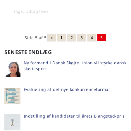
Tags:
Udtagelser
Side 5 af 5
«
1
2
3
4
5
SENESTE INDLÆG
Ny formand i Dansk Skøjte Union vil styrke dansk
skøjtesport
Evaluering af det nye konkurrenceformat
Indstilling af kandidater til årets Blangsted-pris