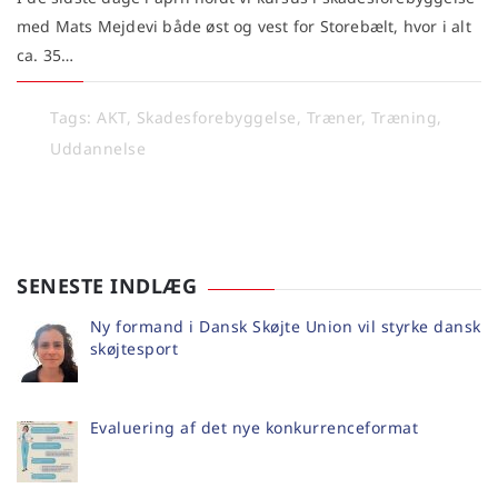
med Mats Mejdevi både øst og vest for Storebælt, hvor i alt
ca. 35…
Tags:
AKT
,
Skadesforebyggelse
,
Træner
,
Træning
,
Uddannelse
SENESTE INDLÆG
Ny formand i Dansk Skøjte Union vil styrke dansk
skøjtesport
Evaluering af det nye konkurrenceformat