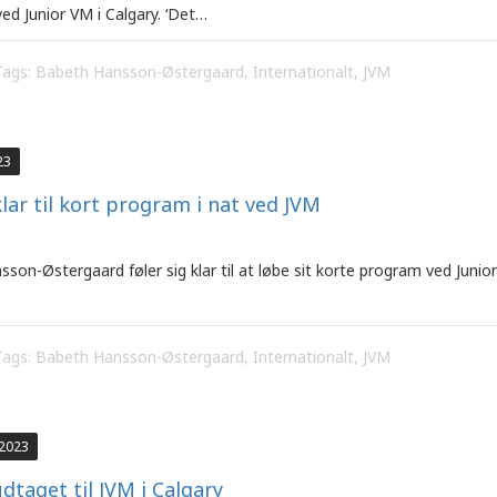
ved Junior VM i Calgary. ‘Det…
Tags:
Babeth Hansson-Østergaard
,
Internationalt
,
JVM
23
lar til kort program i nat ved JVM
son-Østergaard føler sig klar til at løbe sit korte program ved Junior 
Tags:
Babeth Hansson-Østergaard
,
Internationalt
,
JVM
 2023
dtaget til JVM i Calgary