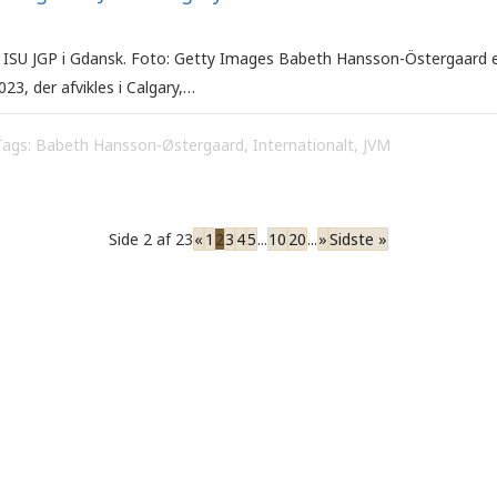
 ISU JGP i Gdansk. Foto: Getty Images Babeth Hansson-Östergaard e
23, der afvikles i Calgary,…
Tags:
Babeth Hansson-Østergaard
,
Internationalt
,
JVM
Side 2 af 23
«
1
2
3
4
5
...
10
20
...
»
Sidste »