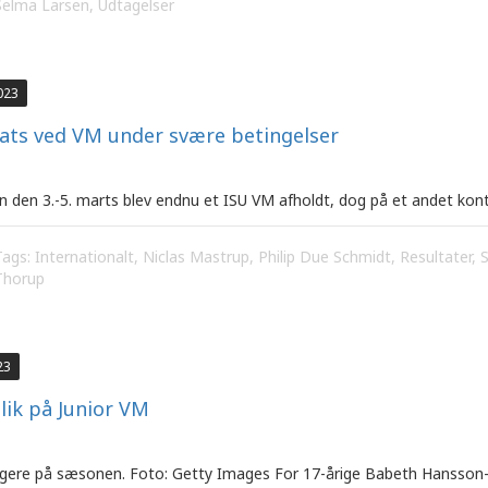
Selma Larsen
,
Udtagelser
023
sats ved VM under svære betingelser
 den 3.-5. marts blev endnu et ISU VM afholdt, dog på et andet kont
Tags:
Internationalt
,
Niclas Mastrup
,
Philip Due Schmidt
,
Resultater
,
Thorup
23
lik på Junior VM
igere på sæsonen. Foto: Getty Images For 17-årige Babeth Hansson-Ø