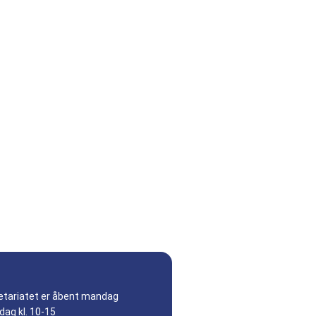
etariatet er åbent mandag
dag kl. 10-15