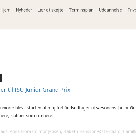
Hjem
Nyheder
Lær at skøjte
Terminsplan
Uddannelse
Triv
er til ISU Junior Grand Prix
uniorer blev i starten af maj forhåndsudtaget til sæsonens Junior Gra
øbere, klubber som trænere…
Tags:
Anna Flora Colmor Jepsen
,
Babeth Hansson-Østergaard
,
Camill