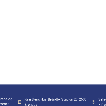
brede og
Idrættens Hus, Brøndby Stadion 20, 2605
Sekr
rrence-
Brøndby
– fre