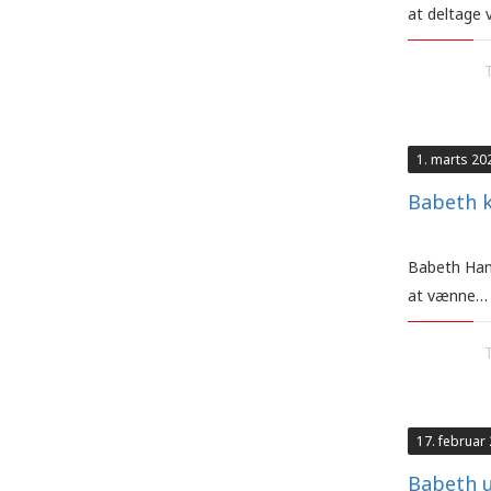
at deltage 
1. marts 20
Babeth k
Babeth Hans
at vænne…
17. februar
Babeth u