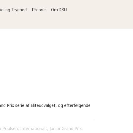
sel og Tryghed
Presse
Om DSU
nd Prix serie af Eliteudvalget, og efterfølgende
a Poulsen
,
Internationalt
,
Junior Grand Prix
,