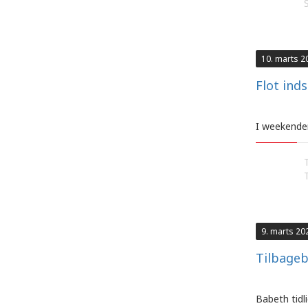
10. marts 2
Flot ind
I weekenden
9. marts 20
Tilbageb
Babeth tidl