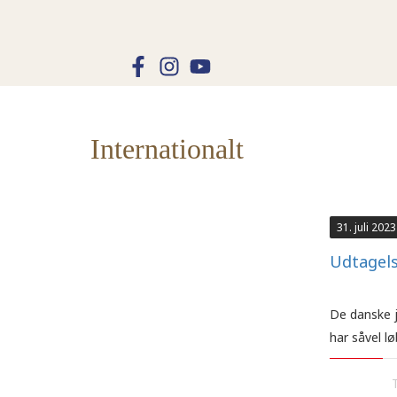
Internationalt
31. juli 2023
Udtagels
De danske j
har såvel l