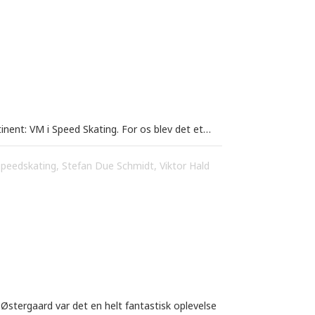
inent: VM i Speed Skating. For os blev det et…
Speedskating
,
Stefan Due Schmidt
,
Viktor Hald
stergaard var det en helt fantastisk oplevelse