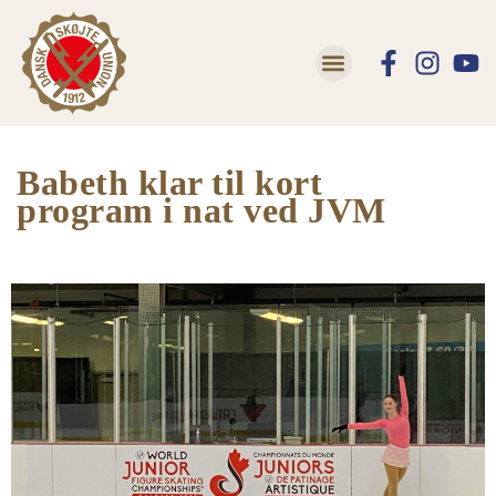
Lær at skøjte
Trivsel og Tryghed
Babeth klar til kort
program i nat ved JVM