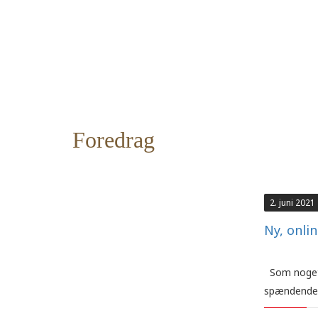
Foredrag
2. juni 2021
Ny, onli
Som noget n
spændende 