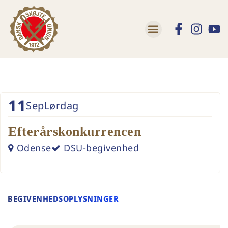
11
Sep
Lørdag
Efterårskonkurrencen
Odense
DSU-begivenhed
BEGIVENHEDSOPLYSNINGER