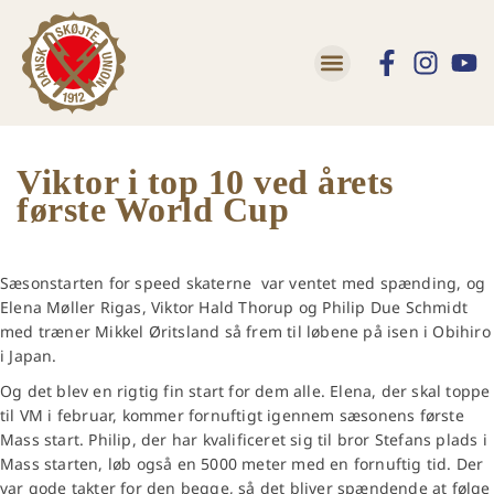
Lær at skøjte
Trivsel og Tryghed
Viktor i top 10 ved årets
første World Cup
Sæsonstarten for speed skaterne var ventet med spænding, og
Elena Møller Rigas, Viktor Hald Thorup og Philip Due Schmidt
med træner Mikkel Øritsland så frem til løbene på isen i Obihiro
i Japan.
Og det blev en rigtig fin start for dem alle. Elena, der skal toppe
til VM i februar, kommer fornuftigt igennem sæsonens første
Mass start. Philip, der har kvalificeret sig til bror Stefans plads i
Mass starten, løb også en 5000 meter med en fornuftig tid. Der
var gode takter for den begge, så det bliver spændende at følge