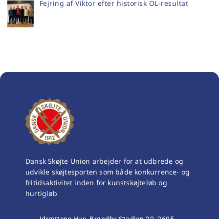
Fejring af Viktor efter historisk OL-resultat
Dansk Skøjte Union arbejder for at udbrede og
udvikle skøjtesporten som både konkurrence- og
fritidsaktivitet inden for kunstskøjteløb og
hurtigløb
Idrættens Hus, Brøndby Stadion 20, 2605