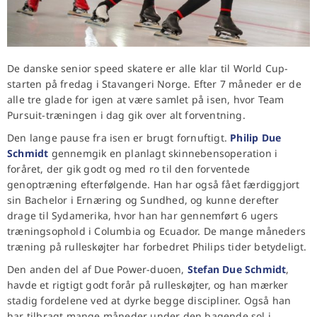
De danske senior speed skatere er alle klar til World Cup-
starten på fredag i Stavangeri Norge. Efter 7 måneder er de
alle tre glade for igen at være samlet på isen, hvor Team
Pursuit-træningen i dag gik over alt forventning.
Den lange pause fra isen er brugt fornuftigt.
Philip Due
Schmidt
gennemgik en planlagt skinnebensoperation i
foråret, der gik godt og med ro til den forventede
genoptræning efterfølgende. Han har også fået færdiggjort
sin Bachelor i Ernæring og Sundhed, og kunne derefter
drage til Sydamerika, hvor han har gennemført 6 ugers
træningsophold i Columbia og Ecuador. De mange måneders
træning på rulleskøjter har forbedret Philips tider betydeligt.
Den anden del af Due Power-duoen,
Stefan Due Schmidt
,
havde et rigtigt godt forår på rulleskøjter, og han mærker
stadig fordelene ved at dyrke begge discipliner. Også han
har tilbragt mange måneder under den bagende sol i