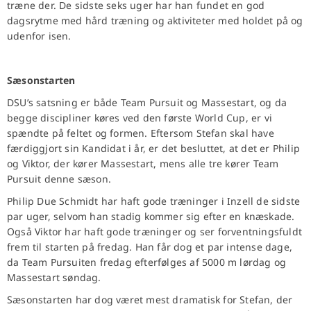
træne der. De sidste seks uger har han fundet en god
dagsrytme med hård træning og aktiviteter med holdet på og
udenfor isen.
Sæsonstarten
DSU’s satsning er både Team Pursuit og Massestart, og da
begge discipliner køres ved den første World Cup, er vi
spændte på feltet og formen. Eftersom Stefan skal have
færdiggjort sin Kandidat i år, er det besluttet, at det er Philip
og Viktor, der kører Massestart, mens alle tre kører Team
Pursuit denne sæson.
Philip Due Schmidt har haft gode træninger i Inzell de sidste
par uger, selvom han stadig kommer sig efter en knæskade.
Også Viktor har haft gode træninger og ser forventningsfuldt
frem til starten på fredag. Han får dog et par intense dage,
da Team Pursuiten fredag efterfølges af 5000 m lørdag og
Massestart søndag.
Sæsonstarten har dog været mest dramatisk for Stefan, der