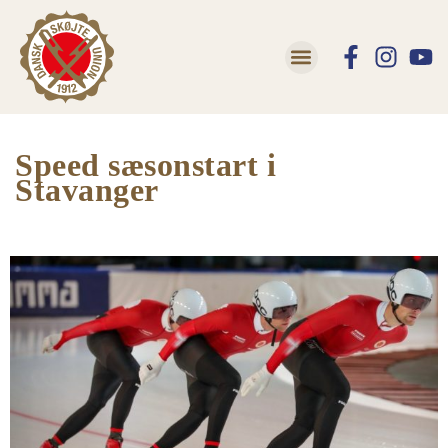
Lær at skøjte
Trivsel og Tryghed
Speed sæsonstart i
Stavanger