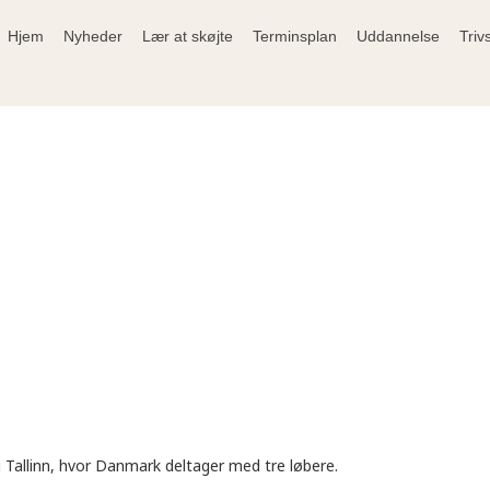
Hjem
Nyheder
Lær at skøjte
Terminsplan
Uddannelse
Triv
i Tallinn, hvor Danmark deltager med tre løbere.