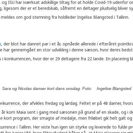
 og ISU har iværksat adskillige tiltag for at holde Covid-19 udenfor 
, ligesom der er et beredskab, såfremt en deltager pludselig bliver sy
 meldes om god stemning fra holdleder Ingelise Blangsted i Tallinn.
k
, der blot har dannet par i et år, opnåede allerede i efteråret point
de har gennemgået en stor udvikling i denne sæson, hvor deres bedste
ds i konkurrencen, hvor der er 29 deltagere fra 22 lande. En placering
Sara og Nicolas danser kort dans onsdag. Foto: Ingelise Blangsted
rence, der afvikles fredag og lørdag. Feltet er på 48 damer, hvoraf de
. I år kom Maia sent i gang med sæsonen på grund af en skade, og i 
e kort program, der smagte af medalje, men friløbet gik helt galt og
urrence i Tallinn. Her viste hun igen sin styrke og leverede to fulde
for Junior VM, hvor Eliteudvalget håber på, at Maia placerer sig midt 