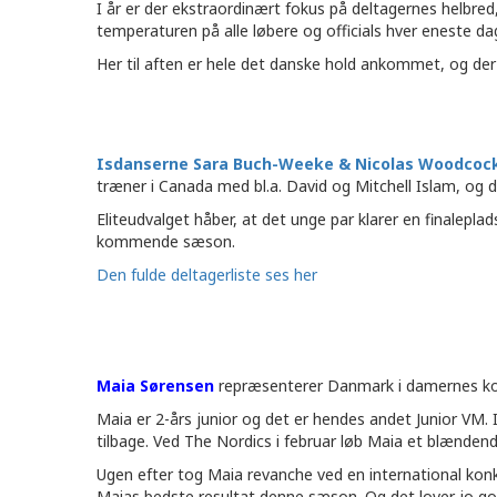
I år er der ekstraordinært fokus på deltagernes helbred,
temperaturen på alle løbere og officials hver eneste dag
Her til aften er hele det danske hold ankommet, og der
Isdanserne Sara Buch-Weeke & Nicolas Woodcoc
træner i Canada med bl.a. David og Mitchell Islam, og 
Eliteudvalget håber, at det unge par klarer en finalepla
kommende sæson.
Den fulde deltagerliste ses her
Maia Sørensen
repræsenterer Danmark i damernes konkur
Maia er 2-års junior og det er hendes andet Junior VM
tilbage. Ved The Nordics i februar løb Maia et blændend
Ugen efter tog Maia revanche ved en international konk
Maias bedste resultat denne sæson. Og det lover jo godt 