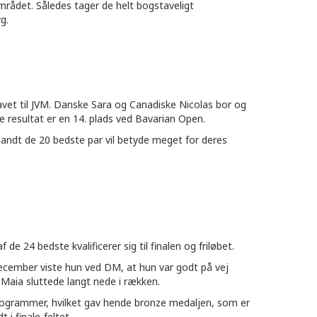
området. Således tager de helt bogstaveligt
g.
kravet til JVM. Danske Sara og Canadiske Nicolas bor og
 resultat er en 14. plads ved Bavarian Open.
 blandt de 20 bedste par vil betyde meget for deres
 24 bedste kvalificerer sig til finalen og friløbet.
december viste hun ved DM, at hun var godt på vej
 Maia sluttede langt nede i rækken.
 programmer, hvilket gav hende bronze medaljen, som er
i finale-feltet.