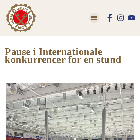
Lær at skøjte
Trivsel og Tryghed
Pause i Internationale
konkurrencer for en stund