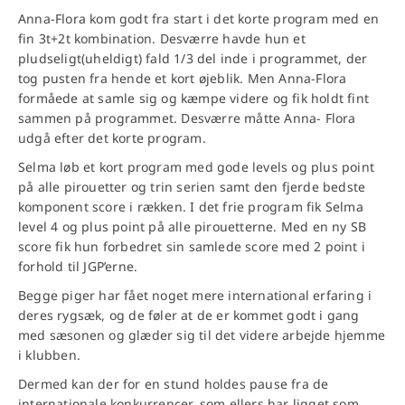
Anna-Flora kom godt fra start i det korte program med en
fin 3t+2t kombination. Desværre havde hun et
pludseligt(uheldigt) fald 1/3 del inde i programmet, der
tog pusten fra hende et kort øjeblik. Men Anna-Flora
formåede at samle sig og kæmpe videre og fik holdt fint
sammen på programmet. Desværre måtte Anna- Flora
udgå efter det korte program.
Selma løb et kort program med gode levels og plus point
på alle pirouetter og trin serien samt den fjerde bedste
komponent score i rækken. I det frie program fik Selma
level 4 og plus point på alle pirouetterne. Med en ny SB
score fik hun forbedret sin samlede score med 2 point i
forhold til JGP’erne.
Begge piger har fået noget mere international erfaring i
deres rygsæk, og de føler at de er kommet godt i gang
med sæsonen og glæder sig til det videre arbejde hjemme
i klubben.
Dermed kan der for en stund holdes pause fra de
internationale konkurrencer, som ellers har ligget som