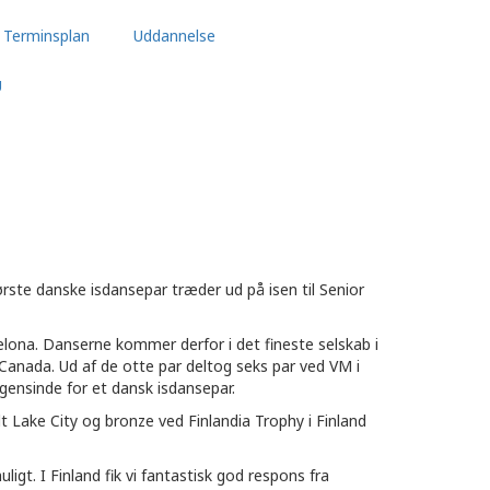
Terminsplan
Uddannelse
U
ørste danske isdansepar træder ud på isen til Senior
celona. Danserne kommer derfor i det fineste selskab i
Canada. Ud af de otte par deltog seks par ved VM i
gensinde for et dansk isdansepar.
lt Lake City og bronze ved Finlandia Trophy i Finland
t. I Finland fik vi fantastisk god respons fra