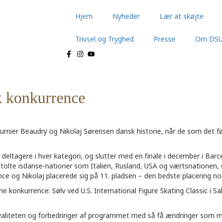
Hjem
Nyheder
Lær at skøjte
Trivsel og Tryghed
Presse
Om DS
k konkurrence
ournier Beaudry og Nikolaj Sørensen dansk historie, når de som det f
deltagere i hver kategori, og slutter med en finale i december i Bar
tolte isdanse-nationer som Italien, Rusland, USA og værtsnationen, 
nce og Nikolaj placerede sig på 11. pladsen – den bedste placering no
ne konkurrence: Sølv ved U.S. International Figure Skating Classic i Sa
liteten og forbedringer af programmet med så få ændringer som mulig