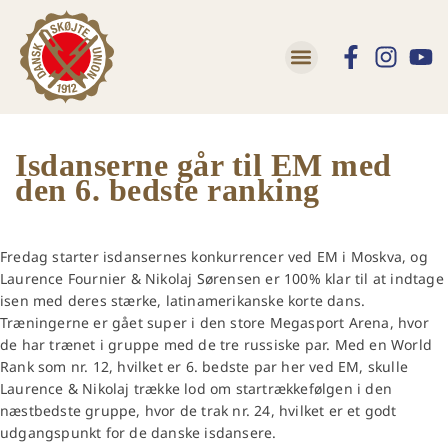
Lær at skøjte
Trivsel og Tryghed
Isdanserne går til EM med
den 6. bedste ranking
Fredag starter isdansernes konkurrencer ved EM i Moskva, og
Laurence Fournier & Nikolaj Sørensen er 100% klar til at indtage
isen med deres stærke, latinamerikanske korte dans.
Træningerne er gået super i den store Megasport Arena, hvor
de har trænet i gruppe med de tre russiske par. Med en World
Rank som nr. 12, hvilket er 6. bedste par her ved EM, skulle
Laurence & Nikolaj trække lod om startrækkefølgen i den
næstbedste gruppe, hvor de trak nr. 24, hvilket er et godt
udgangspunkt for de danske isdansere.