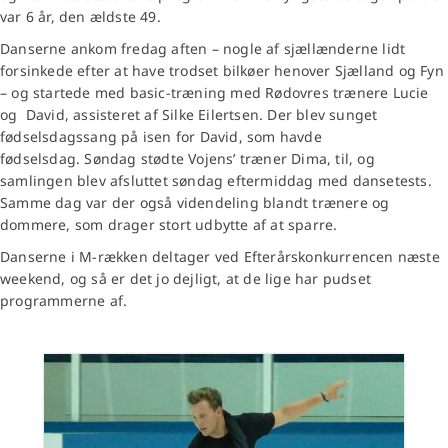
var 6 år, den ældste 49.
Danserne ankom fredag aften – nogle af sjællænderne lidt
forsinkede efter at have trodset bilkøer henover Sjælland og Fyn
– og startede med basic-træning med Rødovres trænere Lucie
og David, assisteret af Silke Eilertsen. Der blev sunget
fødselsdagssang på isen for David, som havde
fødselsdag. Søndag stødte Vojens’ træner Dima, til, og
samlingen blev afsluttet søndag eftermiddag med dansetests.
Samme dag var der også videndeling blandt trænere og
dommere, som drager stort udbytte af at sparre.
Danserne i M-rækken deltager ved Efterårskonkurrencen næste
weekend, og så er det jo dejligt, at de lige har pudset
programmerne af.