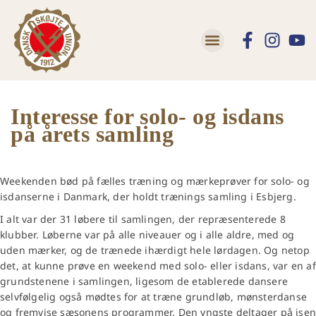
Lær at skøjte
Trivsel og Tryghed
Interesse for solo- og isdans
på årets samling
Weekenden bød på fælles træning og mærkeprøver for solo- og
isdanserne i Danmark, der holdt trænings samling i Esbjerg.
I alt var der 31 løbere til samlingen, der repræsenterede 8
klubber. Løberne var på alle niveauer og i alle aldre, med og
uden mærker, og de trænede ihærdigt hele lørdagen. Og netop
det, at kunne prøve en weekend med solo- eller isdans, var en af
grundstenene i samlingen, ligesom de etablerede dansere
selvfølgelig også mødtes for at træne grundløb, mønsterdanse
og fremvise sæsonens programmer. Den yngste deltager på ise