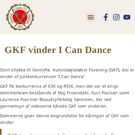
Lær at skøjte
Trivsel og Tryghed
GKF vinder I Can Dance
Stort tillykke til Gentofte Kunstskøjteløber Forening (GKF), der er
vinder af julekonkurrencen ‘I Can Dance’.
GKF fik konkurrence af ESK og RSIK, men det var et enigt
dommerteam bestående af Maj Frisendahl, Kurt Poulsen samt
Laurence Fournier Beaudry/Nikolaj Sørensen, der ved
gennemsyn af videoerne kårede GKF som vinderen.
Dommerne giver denne begrundelse for kåringen af GKF som
vinder: