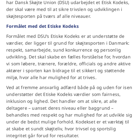
har Dansk Skøjte Union (DSU) udarbejdet et Etisk Kodeks,
der skal være med til at sikre trivslen og udviklingen i
skøjtesporten på tværs af alle niveauer.
Formålet med det Etiske Kodeks
Formålet med DSU’s Etiske Kodeks er at understøtte de
værdier, der ligger til grund for skøjtesporten i Danmark:
respekt, samarbejde, sund konkurrence og personlig
udvikling. Det skal skabe en fælles forståelse for, hvordan
vi som løbere, trænere, forældre, officials og andre aktive
aktører i sporten kan bidrage til et sikkert og støttende
miljø, hvor alle har mulighed for at trives.
Ved at fremme ansvarlig adfærd både på og uden for isen
understøtter det Etiske Kodeks værdier som fairness,
inklusion og lighed. Det handler om at sikre, at alle
deltagere – uanset deres niveau eller baggrund –
behandles med respekt og har mulighed for at udvikle sig
under de bedst mulige forhold. Kodekset er et værktøj til
at skabe et sundt skøjteliv, hvor trivsel og sportslig
integritet går forud for resultater.