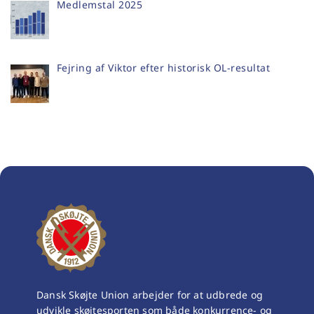
Medlemstal 2025
Fejring af Viktor efter historisk OL-resultat
Dansk Skøjte Union arbejder for at udbrede og
udvikle skøjtesporten som både konkurrence- og