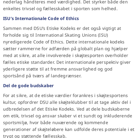
nederlag håndteres med værdighed. Det styrker både den
enkeltes trivsel og fællesskabet i sporten som helhed.
ISU’s Internationale Code of Ethics
Sammen med DSU’s Etiske Kodeks er det også vigtigt at
forholde sig til International Skating Unions (ISU)
nyredigerede Code of Ethics. Dette internationale kodeks
sætter rammerne for adfærden på globalt plan og hjælper
med at sikre, at alle involverede i skøjtesporten overholder
fælles etiske standarder. Det internationale perspektiv giver
yderligere støtte til at fremme ansvarlighed og god
sportsånd på tværs af landegrænser.
Del de gode budskaber
For at sikre, at de etiske værdier forankres i skøjtesportens
kultur, opfordrer DSU alle skøjteklubber til at tage aktiv del i
udbredelsen af det Etiske Kodeks. Ved at dele budskaberne
om etik, trivsel og ansvar skaber vi et sundt og inkluderende
sportsmiljø, hvor både nuværende og kommende
generationer af skøjteløbere kan udfolde deres potentiale i et
trygt og støttende fællesskab.