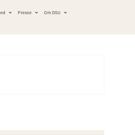
hed
Presse
Om DSU