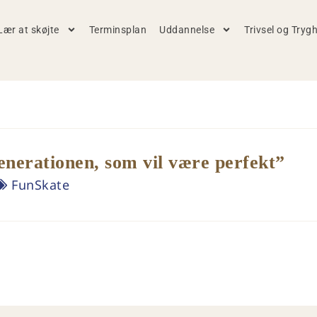
Lær at skøjte
Terminsplan
Uddannelse
Trivsel og Tryg
generationen, som vil være perfekt”
FunSkate