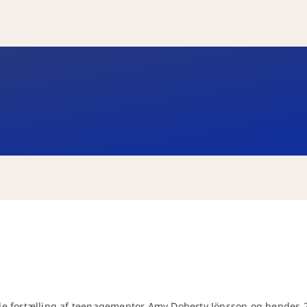
de fortælling af teenagementor Amy Doherty Jönsson og hendes 2