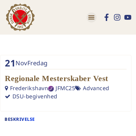
21
Nov
Fredag
Regionale Mesterskaber Vest
Frederikshavn
JFMC25
Advanced
DSU-begivenhed
BESKRIVELSE