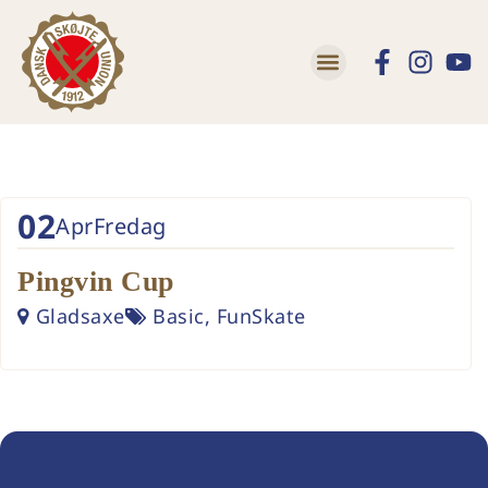
02
Apr
Fredag
Pingvin Cup
Gladsaxe
Basic, FunSkate