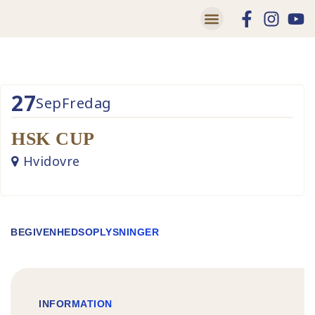
Lær at skøjte
Trivsel og Tryghed
27
Sep
Fredag
HSK CUP
Hvidovre
BEGIVENHEDSOPLYSNINGER
INFORMATION