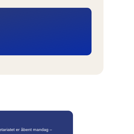
etariatet er åbent mandag –