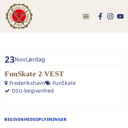
23
Nov
Lørdag
FunSkate 2 VEST
Frederikshavn
FunSkate
DSU-begivenhed
BEGIVENHEDSOPLYSNINGER