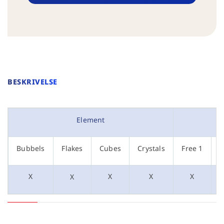
BESKRIVELSE
Element
Bubbels
Flakes
Cubes
Crystals
Free 1
F
X
X
X
X
X