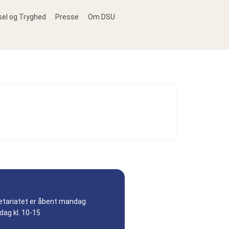
sel og Tryghed
Presse
Om DSU
etariatet er åbent mandag
dag kl. 10-15