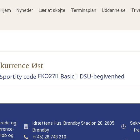
Hjem
Nyheder
Lær at skøjte
Terminsplan
Uddannelse
Triv
kurrence Øst
FKO27
Basic
DSU-begivenhed
brede og
Idrættens Hus, Brøndby Stadion 20, 2605
Sekr
rrence-
Brøndby
– fre
eløb og
+(45) 28 748 210