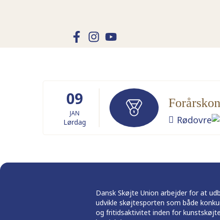
09
Forårskon
JAN
Rødovre
Lørdag
Dansk Skøjte Union arbejder for at ud
udvikle skøjtesporten som både konku
og fritidsaktivitet inden for kunstskøjt