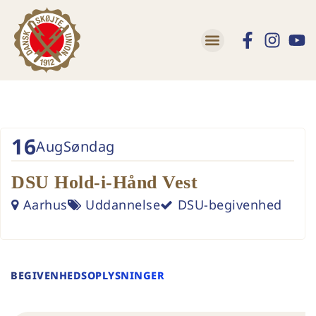
16
Aug
Søndag
DSU Hold-i-Hånd Vest
Aarhus
Uddannelse
DSU-begivenhed
BEGIVENHEDSOPLYSNINGER