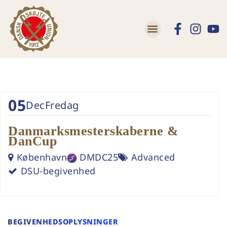
Lær at skøjte
Trivsel og Tryghed
05
Dec
Fredag
Danmarksmesterskaberne &
DanCup
København
DMDC25
Advanced
DSU-begivenhed
BEGIVENHEDSOPLYSNINGER