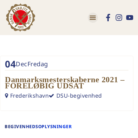
Lær at skøjte
Trivsel og Tryghed
04
Dec
Fredag
Danmarksmesterskaberne 2021 –
FORELØBIG UDSAT
Frederikshavn
DSU-begivenhed
BEGIVENHEDSOPLYSNINGER